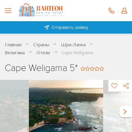
Отправить заявку
Главная
Страны
Шри-Ланка
Велигама
Отели
Cape Weligama
Cape Weligama 5*