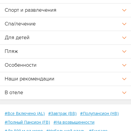
великолепную возможность размещать семьи с детьми.
Спорт и развлечения
Входит в ассоциацию Relais & Chateaux:
Wild Coast Tented Lodge
,
Ceylon Tea Trails
.
См.презентацию отеля
.
Спа/лечение
Для детей
Пляж
Особенности
Наши рекомендации
В отеле
#Все Включено (AL)
#Завтрак (BB)
#Полупансион (HB)
#Полный Пансион (FB)
#На возвышенности
#До 500 м от моря
#Небольшой отель
#Бунгало