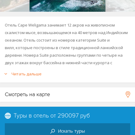
Отель Cape Weligama занимает 12 акров на живописном
скалистом мысе, возвышающемся на 40 метров над Индийским
океаном. Отель состоит из номеров категории Suite и
вилл, которые построены в стиле традиционной ланкийской
деревни. Номера Suite расположены группами по четыре на
двух этажах вокруг бассейна в нижней части курорта с
частичным видом на море и могут соединяться между собой,
Читать дальше
что идеально подходит для семей или друзей, путешествующих
вместе (на каждом этаже расположено по два сьюта, которые
могут быть соединены между собой через веранду). Виллы
Смотреть на карте
расположены в восьми садах, окруженных каменной кладкой в
верхней части курорта, каждый из которых состоит из двух-
Туры в отель от
290097 руб
трёх отдельно стоящих вилл и 15-метрового бассейна.
К услугам гостей 2 ресторана с видом на океан, 2 основных
Искать туры