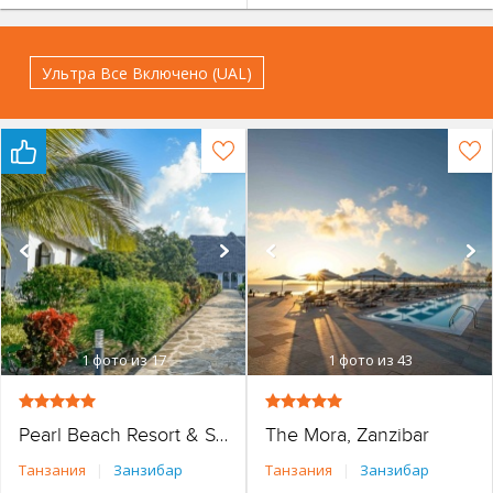
Ультра Все Включено (UAL)
1
фото из 17
1
фото из 43
The Mora, Zanzibar
Pearl Beach Resort & Spa
Танзания
|
Занзибар
Танзания
|
Занзибар