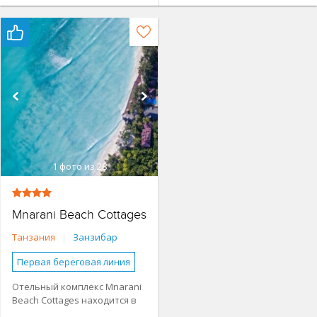
1
фото из 28
Mnarani Beach Cottages
Танзания
|
Занзибар
Первая береговая линия
Основное здание
Отельный комплекс Mnarani
Beach Cottages находится в
Апартаменты
1,5 км от тихой рыбацкой