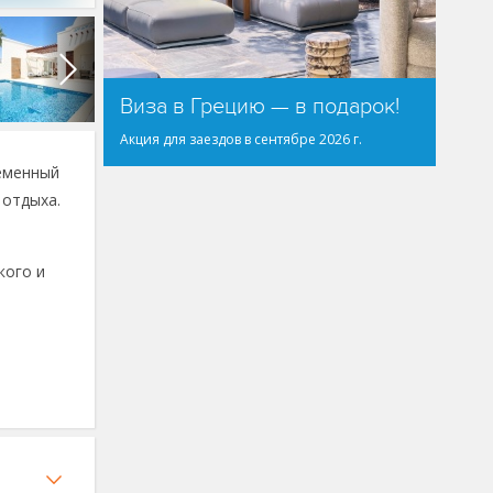
Виза в Грецию — в подарок!
Акция для заездов в сентябре 2026 г.
ременный
 отдыха.
кого и