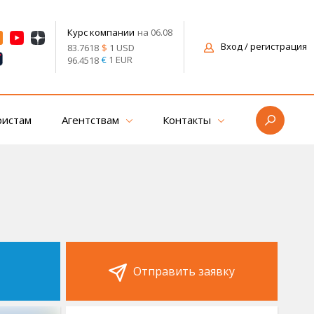
на 06.08
Курс компании
Вход
/ регистрация
$
1 USD
83.7618
€
1 EUR
96.4518
ристам
Агентствам
Контакты
Отправить заявку