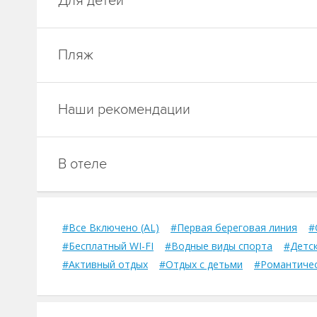
Для детей
Пляж
Наши рекомендации
В отеле
#Все Включено (AL)
#Первая береговая линия
#
#Бесплатный WI-FI
#Водные виды спорта
#Детск
#Активный отдых
#Отдых с детьми
#Романтичес