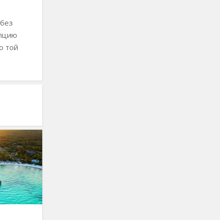
 без
епцию
о той