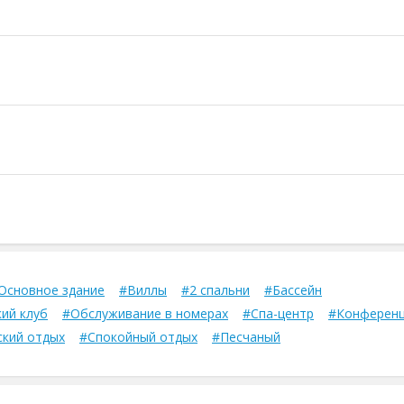
Основное здание
#Виллы
#2 спальни
#Бассейн
ий клуб
#Обслуживание в номерах
#Спа-центр
#Конференц
кий отдых
#Спокойный отдых
#Песчаный