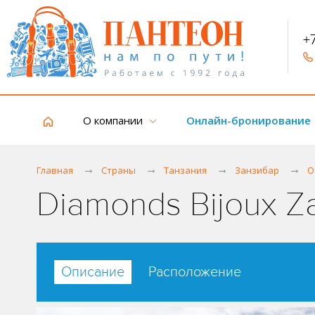
+
О компании
Онлайн-бронирование
Главная
Страны
Танзания
Занзибар
О
Diamonds Bijoux Z
Описание
Расположение