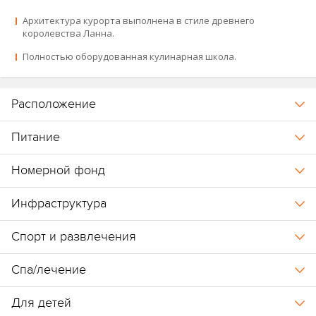
северного Таиланда.
Архитектура курорта выполнена в стиле древнего
Карта курорта
королевства Ланна.
.
Полностью оборудованная кулинарная школа.
Курорт открыт в 1995 году.
Расположение
В 2003 году вошёл в коллекцию Four Seasons под названием
Питание
Four Seasons Resort Chiang Mai.
Номерной фонд
Принадлежит к сети отелей Four Seasons (
Four Seasons Hotel
Bangkok at Chao Phraya River
,
Four Seasons Resort Koh Samui
).
Инфраструктура
Спорт и развлечения
Спа/лечение
Для детей