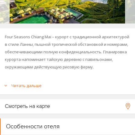
Four Seasons Chiang Mai – курорт с традиционной архитектурой
в стиле Ланны, пышной тропической обстановкой и номерами,
обеспечивающими полную конфиденциальность. Планировка
курорта напоминает тайскую деревню с павильонами,
окружающими действующую рисовую ферму.
Курорт расположен на 13 гектарах (32 акра) обширных
Читать дальше
ландшафтных садов и рисовых террас с двумя небольшими
озерами, прудами с лилиями, водопадами и действующей
рисовой фермой.
Смотреть на карте
К услугам гостей 2 открытых бассейна, спа-центр, 2 теннисных
корта, занятия йогой, тайским боксом и кулинарная школа для
Особенности отеля
взрослых и детей, где рассказывают и учат готовить блюда