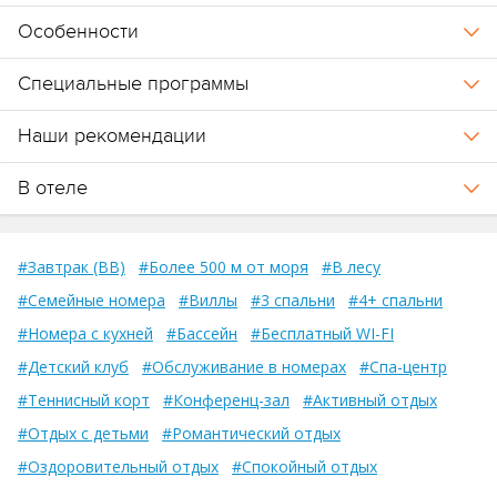
Особенности
Специальные программы
Наши рекомендации
В отеле
#Завтрак (BB)
#Более 500 м от моря
#В лесу
#Семейные номера
#Виллы
#3 спальни
#4+ спальни
#Номера с кухней
#Бассейн
#Бесплатный WI-FI
#Детский клуб
#Обслуживание в номерах
#Спа-центр
#Теннисный корт
#Конференц-зал
#Активный отдых
#Отдых с детьми
#Романтический отдых
#Оздоровительный отдых
#Спокойный отдых