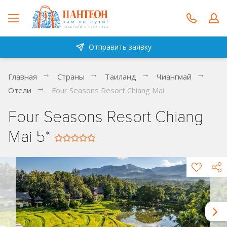
Отправить заявку
Главная
Страны
Таиланд
Чиангмай
Отели
Four Seasons Resort Chiang Mai
Four Seasons Resort Chiang
Mai 5*