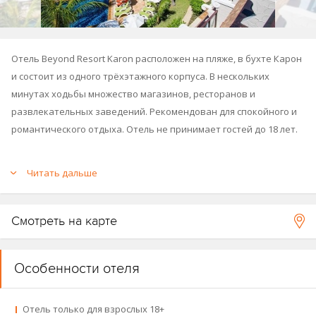
Отель Beyond Resort Karon расположен на пляже, в бухте Карон
и состоит из одного трёхэтажного корпуса. В нескольких
минутах ходьбы множество магазинов, ресторанов и
развлекательных заведений. Рекомендован для спокойного и
романтического отдыха. Отель не принимает гостей до 18 лет.
Построен в 1992 году, последняя реновация прошла в 2013 году.
Читать дальше
Важно:
отель закрыт на реновацию с 06.05.2024 по 30.06.2024.
Принадлежит группе отелей Kata Group & Beyond Resort (
Beyond
Смотреть на карте
Resort Khao Lak
,
Beyond Resort Krabi
,
Beyond Kata
,
Beyond Patong
,
Beyond Samui
,
Phuket Orchid Resort And Spa
,
Pamookkoo Resort
).
Особенности отеля
Отель только для взрослых 18+