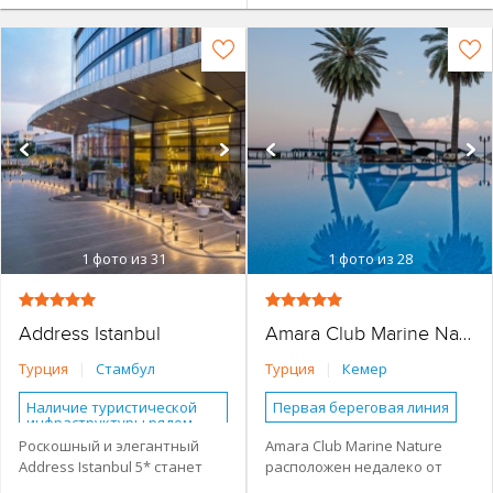
1
фото из 31
1
фото из 28
Address Istanbul
Amara Club Marine Nature
Турция
|
Стамбул
Турция
|
Кемер
Наличие туристической
Первая береговая линия
инфраструктуры рядом
Городской более 3 км от
Роскошный и элегантный
Amara Club Marine Nature
Городской более 3 км от
центра города
Address Istanbul 5* станет
расположен недалеко от
центра города
Основное здание
идеальным выбором для
Таврских гор, в курортном