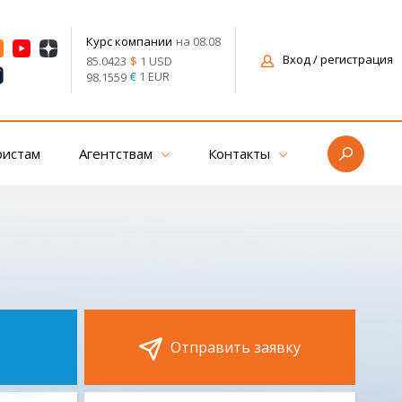
на 08.08
Курс компании
Вход
/ регистрация
$
1 USD
85.0423
€
1 EUR
98.1559
ристам
Агентствам
Контакты
Отправить заявку