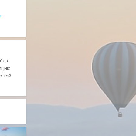
и
 без
епцию
о той