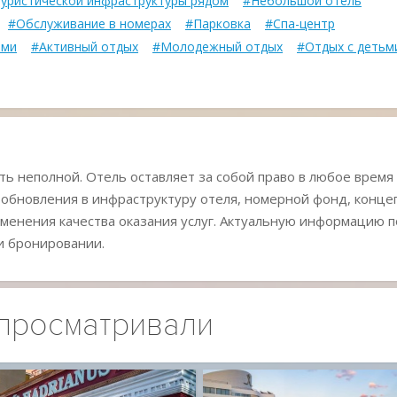
туристической инфраструктуры рядом
#Небольшой отель
#Обслуживание в номерах
#Парковка
#Спа-центр
ями
#Активный отдых
#Молодежный отдых
#Отдых с детьм
ь неполной. Отель оставляет за собой право в любое время
 обновления в инфраструктуру отеля, номерной фонд, конц
менения качества оказания услуг. Актуальную информацию п
и бронировании.
 просматривали