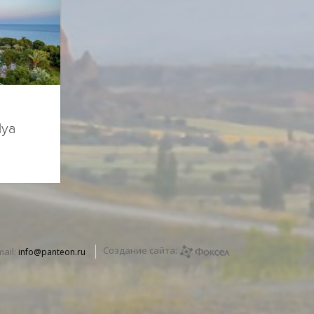
lya
Создание сайта:
mail:
info@panteon.ru