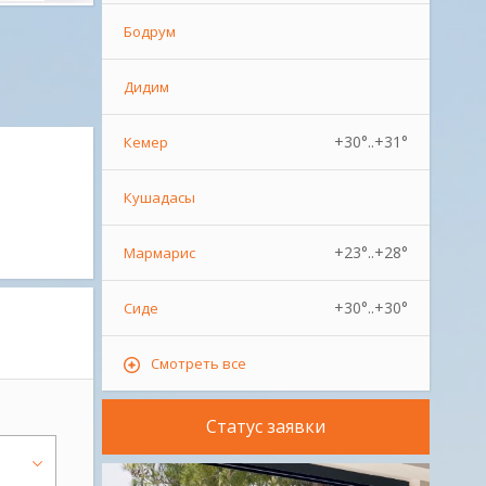
Бодрум
Дидим
+30°..+31°
Кемер
Кушадасы
+23°..+28°
Мармарис
+30°..+30°
Сиде
Смотреть все
Статус заявки