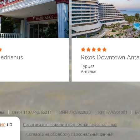
Hadrianus
Rixos Downtown Anta
Турция
Анталья
ны
ОГРН 1107746565211
ИНН 7705922920
КПП 770501001
E-
сие
на
Политика в отношении обработки персональных
Согласие на обработку персональных данных