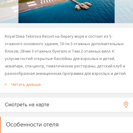
Royal Diwa Tekirova Resort на берегу моря и состоит из 5-
этажного основного здания, 10-ти 3-этажных дополнительных
блоков, 28-ми 3-этажных бунгало и 7-ми 2-этажных вилл. К
услугам гостей открытые бассейны для взрослых и детей,
аквапарк, спа-центр, тематические рестораны, детский клуб и
разнообразная аниационная программа для взрослых и детей.
Читать дальше
Отель построен в 1995 году, последняя реновация в 2023 году
(новый аквапарк, пирс, реновированы лобби-бар, рестораны,
номера, зона домиков у озера, пляжная зона, главный бассейн).
Смотреть на карте
Общая площадь 120 000 м².
Карта отеля
.
Особенности отеля