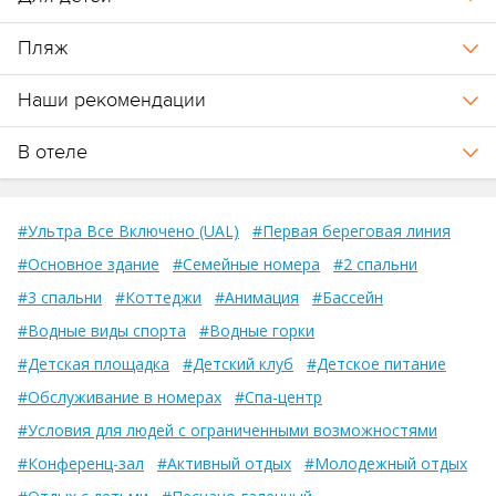
Пляж
Наши рекомендации
В отеле
#Ультра Все Включено (UAL)
#Первая береговая линия
#Основное здание
#Семейные номера
#2 спальни
#3 спальни
#Коттеджи
#Анимация
#Бассейн
#Водные виды спорта
#Водные горки
#Детская площадка
#Детский клуб
#Детское питание
#Обслуживание в номерах
#Спа-центр
#Условия для людей с ограниченными возможностями
#Конференц-зал
#Активный отдых
#Молодежный отдых