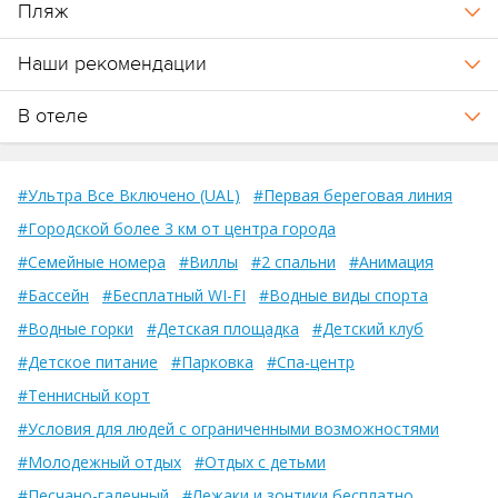
Пляж
Наши рекомендации
В отеле
#Ультра Все Включено (UAL)
#Первая береговая линия
#Городской более 3 км от центра города
#Семейные номера
#Виллы
#2 спальни
#Анимация
#Бассейн
#Бесплатный WI-FI
#Водные виды спорта
#Водные горки
#Детская площадка
#Детский клуб
#Детское питание
#Парковка
#Спа-центр
#Теннисный корт
#Условия для людей с ограниченными возможностями
#Молодежный отдых
#Отдых с детьми
#Песчано-галечный
#Лежаки и зонтики бесплатно