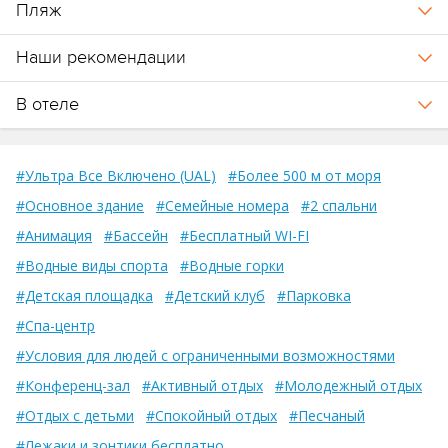
Пляж
Наши рекомендации
В отеле
#Ультра Все Включено (UAL)
#Более 500 м от моря
#Основное здание
#Семейные номера
#2 спальни
#Анимация
#Бассейн
#Бесплатный WI-FI
#Водные виды спорта
#Водные горки
#Детская площадка
#Детский клуб
#Парковка
#Спа-центр
#Условия для людей с ограниченными возможностями
#Конференц-зал
#Активный отдых
#Молодежный отдых
#Отдых с детьми
#Спокойный отдых
#Песчаный
#Лежаки и зонтики бесплатно