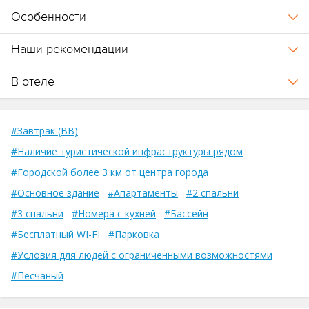
Особенности
Наши рекомендации
В отеле
#Завтрак (BB)
#Наличие туристической инфраструктуры рядом
#Городской более 3 км от центра города
#Основное здание
#Апартаменты
#2 спальни
#3 спальни
#Номера с кухней
#Бассейн
#Бесплатный WI-FI
#Парковка
#Условия для людей с ограниченными возможностями
#Песчаный