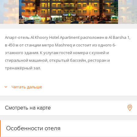
Апарт-отель Al Khoory Hotel Apartment расположен в Al Barsha 1,
в 450 м от станции метро Mashreq и состоит из одного 6-
этажного здания. К услугам гостей номера с кухней и
стиральной машиной, открытый бассейн, ресторан и
тренажёрный зал.
Al Khoory Hotels (
Al Khoory Executive Hotel
,
Al Khoory Atrium Hotel
,
Читать дальше
Al Khoory Inn Hotel
).
Смотреть на карте
Особенности отеля