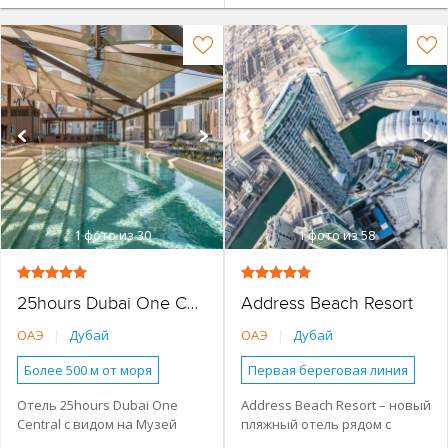
1
фото из 30
1
фото из 58
Address Beach Resort
25hours Dubai One Central
ОАЭ
|
Дубай
ОАЭ
|
Дубай
Более 500 м от моря
Первая береговая линия
Наличие туристической
Наличие туристической
Отель 25hours Dubai One
Address Beach Resort – новый
инфраструктуры рядом
инфраструктуры рядом
Central c видом на Музей
пляжный отель рядом с
Городской более 3 км от
Основное здание
будущего расположен
популярными