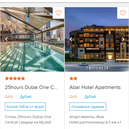
1
фото из 30
1
фото из 24
Abar Hotel Apartments
25hours Dubai One Central
ОАЭ
|
Дубай
ОАЭ
|
Дубай
Более 500 м от моря
Основное здание
Наличие туристической
Апартаменты
Отель 25hours Dubai One
Апартаменты Abar
инфраструктуры рядом
Central c видом на Музей
Hotel расположены в 5 км от
Семейные номера
Городской более 3 км от
будущего расположен
выставочного центра