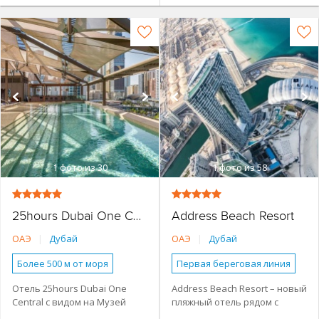
1
фото из 30
1
фото из 58
Address Beach Resort
25hours Dubai One Central
ОАЭ
|
Дубай
ОАЭ
|
Дубай
Более 500 м от моря
Первая береговая линия
Наличие туристической
Наличие туристической
Отель 25hours Dubai One
Address Beach Resort – новый
инфраструктуры рядом
инфраструктуры рядом
Central c видом на Музей
пляжный отель рядом с
Городской более 3 км от
Основное здание
будущего расположен
популярными