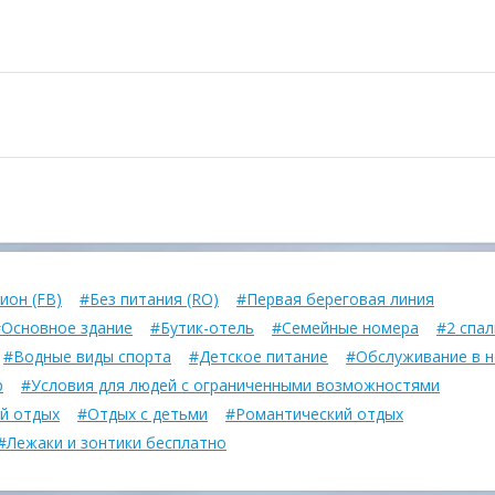
ион (FB)
#Без питания (RO)
#Первая береговая линия
Основное здание
#Бутик-отель
#Семейные номера
#2 спа
#Водные виды спорта
#Детское питание
#Обслуживание в 
р
#Условия для людей с ограниченными возможностями
й отдых
#Отдых с детьми
#Романтический отдых
#Лежаки и зонтики бесплатно