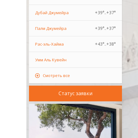
+39°..+37°
Дубай Джумейра
+39°..+37°
Палм Джумейра
+43°..+38°
Рас-эль-Хайма
Умм Аль Кувейн
Смотреть все
Статус заявки