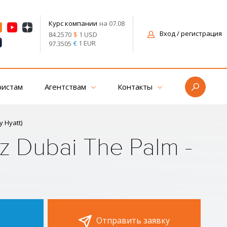
на 07.08
Курс компании
Вход
/ регистрация
$
1 USD
84.2570
€
1 EUR
97.3505
ристам
Агентствам
Контакты
y Hyatt)
z Dubai The Palm -
Отправить заявку