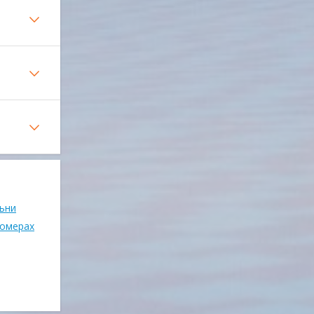
льни
номерах