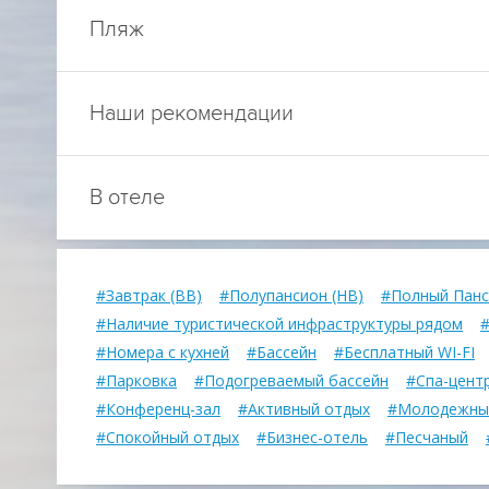
Пляж
Наши рекомендации
В отеле
#Завтрак (BB)
#Полупансион (HB)
#Полный Панс
#Наличие туристической инфраструктуры рядом
#
#Номера с кухней
#Бассейн
#Бесплатный WI-FI
#Парковка
#Подогреваемый бассейн
#Спа-цент
#Конференц-зал
#Активный отдых
#Молодежны
#Спокойный отдых
#Бизнес-отель
#Песчаный