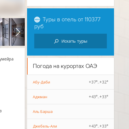
Туры в отель от
110377
руб
Искать туры
жумейра
Погода на курортах ОАЭ
+37°..+32°
Абу-Даби
+43°..+33°
Аджман
в
Аль Барша
+43°..+33°
Джебель-Али