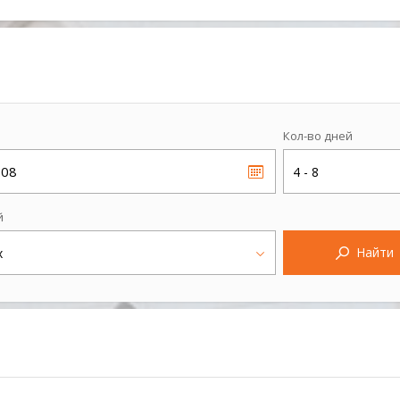
Кол-во дней
.08
4 - 8
й
Найти
х