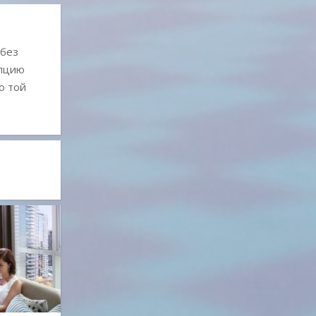
 без
епцию
о той