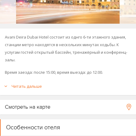
Avani Deira Dubai Hotel состоит из однго 6-ти этажного здания,
станции метро находятся в нескольких минутах ходьбы. К
услугам гостей открытый бассейн, тренажёрный и конференц-
залы.
Время заезда: после 15:00, время выезда: до 12:00.
Принадлежит к группе отелей Avani (
Avani Ibn Battuta
Читать дальше
Dubai
,
Avani Palm View Dubai Hotel & Suites
).
Смотреть на карте
Особенности отеля