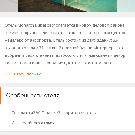
Отель Monarch Dubai располагается в новом деловом районе
вблизи от крупных деловых, выставочных и торговых центров,
недалеко от аэропорта. Отель состоит из двух зданий: 33-
этажного отеля и 37-этажной офисной башни. Интерьеры отеля
вобрали в себя элементы арабского стиля: изысканный декор,
тонкие ткани и многообразие цвета. Из окон номеров
открываются великолепные панорамные виды береговой
Читать дальше
полосы Джумейры и Персидского залива. Отель находится в
Дубае, по шоссе Шейха Заида, в нескольких минутах ходьбы от
Международного финансового центра Дубая, международного
Особенности отеля
торгового центра и дворца съездов Дубая.
- Бесплатный Wi-Fi на всей территории отеля.
- Для семейного отдыха