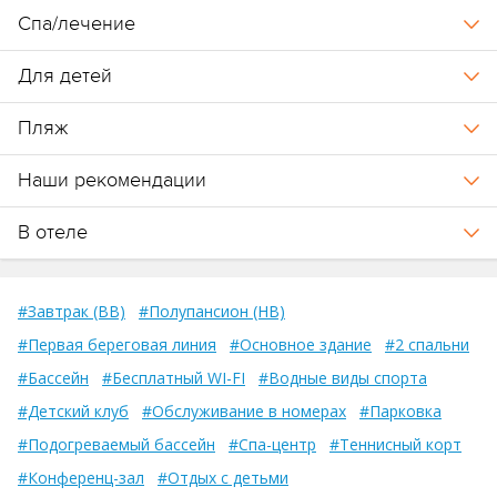
Спа/лечение
Для детей
Пляж
Наши рекомендации
В отеле
#Завтрак (BB)
#Полупансион (HB)
#Первая береговая линия
#Основное здание
#2 спальни
#Бассейн
#Бесплатный WI-FI
#Водные виды спорта
#Детский клуб
#Обслуживание в номерах
#Парковка
#Подогреваемый бассейн
#Спа-центр
#Теннисный корт
#Конференц-зал
#Отдых с детьми