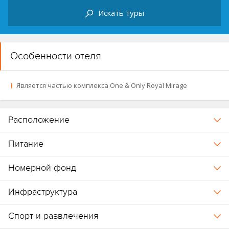
Новость от 20.07.2026:
завершены работы по техническому
Искать туры
обслуживанию, и бассейн Arabian Court Pool вновь открыт для
гостей. В связи с этим прекращено действие временной
программы бесплатного посещения DRIFT Dubai,
предоставлявшейся на период проведения работ.
Особенности отеля
Является частью комплекса One & Only Royal Mirage
Расположение
Питание
Номерной фонд
Инфраструктура
Спорт и развлечения