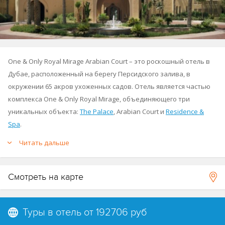
One & Only Royal Mirage Arabian Court – это роскошный отель в
Дубае, расположенный на берегу Персидского залива, в
окружении 65 акров ухоженных садов. Отель является частью
комплекса One & Only Royal Mirage, объединяющего три
уникальных объекта:
The Palace
, Arabian Court и
Residence &
Spa
.
Читать дальше
Arabian Court очаровывает своей архитектурой в восточном
стиле с богатым декором, арками, мозаикой и традиционными
Смотреть на карте
арабскими элементами. Это место, где современная роскошь
встречается с культурой Ближнего Востока.
См.карту комплекса
.
Туры в отель от
192706 руб