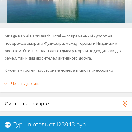
Mirage Bab Al Bahr Beach Hotel — современный курорт на
побережье эмирата Фуджейра, между горами и Индийским
океаном. Отель создан для отдыха у моря и подходит как для
семей, так и для любителей активного досуга.
К услугам гостей просторные номера и сьюты, несколько
бассейнов, рестораны и бары, спа-центр, спортивные
Читать дальше
площадки и ежедневные развлечения для взрослых и детей.
Смотреть на карте
Туры в отель от
123943 руб