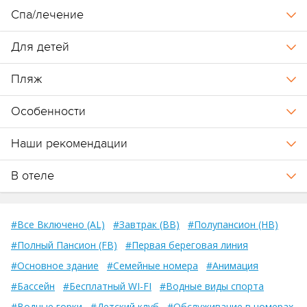
Спа/лечение
Для детей
Пляж
Особенности
Наши рекомендации
В отеле
#Все Включено (AL)
#Завтрак (BB)
#Полупансион (HB)
#Полный Пансион (FB)
#Первая береговая линия
#Основное здание
#Семейные номера
#Анимация
#Бассейн
#Бесплатный WI-FI
#Водные виды спорта
#Водные горки
#Детский клуб
#Обслуживание в номерах