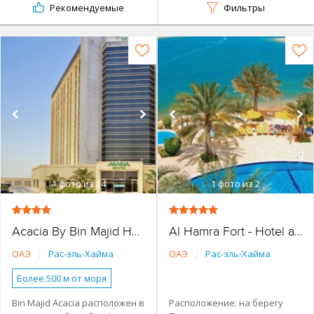
Рекомендуемые
Фильтры
1
фото из 14
1
фото из 2
Acacia By Bin Majid Hotels & Resort
Al Hamra Fort - Hotel and Beach Resort
ОАЭ
|
Рас-эль-Хайма
ОАЭ
|
Рас-эль-Хайма
Более 500 м от моря
Наличие туристической
Bin Majid Acacia расположен в
Расположение: на берегу
инфраструктуры рядом