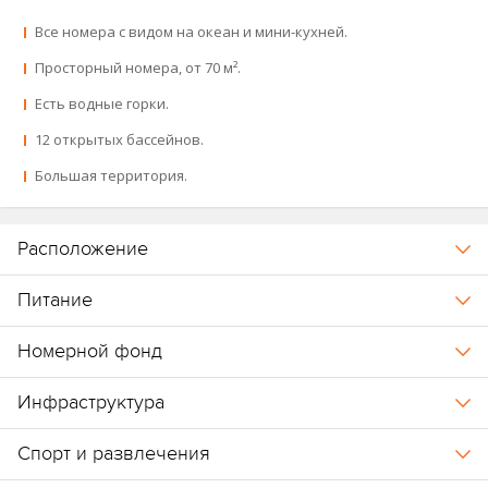
Важно, от 05.02.2026 –
Все номера с видом на океан и мини-кухней.
обновлённые правила внесения
депозита:
Просторный номера, от 70 м².
Есть водные горки.
«Все включено» :
100 USD нетто за номер за весь период
12 открытых бассейнов.
проживания
Большая территория.
BB/HB/FB/HB+:
1 000 000 VND нетто за номер за ночь
Депозит может быть внесён
к
редитной картой или наличными,
Расположение
при этом допускается оплата в долларах США вместо
вьетнамских донгов.
Питание
Номерной фонд
Инфраструктура
Спорт и развлечения