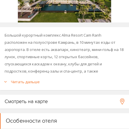
Большой курортный комплекс Alma Resort Cam Ranh
расположен на полуострове Камрань, в 10 минутах езды от
аэропорта. В отеле есть аквапарк, кинотеатр, мини-гольф на 18
лунок, спортивные корты, 12 открытых бассейнов,
спускающихся каскадом к океану, клубы для детей и
подростков, конференц-залы и спа-центр, а также
собственный песчаный пляж перед отелем.
Читать дальше
Общая площадь - 30 га.
Смотреть на карте
См.карту отеля
.
Презентация курорта
.
Особенности отеля
Fact Sheet отеля.