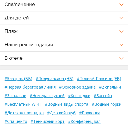
Спа/лечение
Для детей
Пляж
Наши рекомендации
В отеле
#Завтрак (BB)
#Полупансион (HB)
#Полный Пансион (FB)
#Первая береговая линия
#Основное здание
#2 спальни
#3 спальни
#Номера с кухней
#Коттеджи
#Бассейн
#Бесплатный WI-FI
#Водные виды спорта
#Водные горки
#Детская площадка
#Детский клуб
#Парковка
#Спа-центр
#Теннисный корт
#Конференц-зал