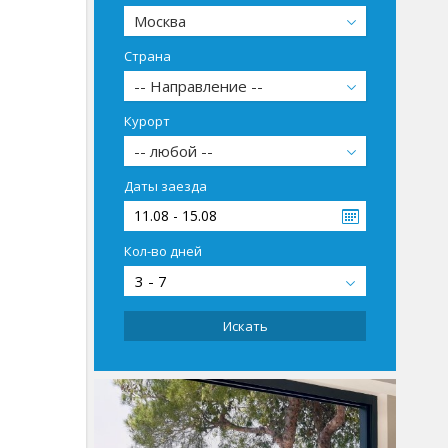
Москва
Страна
-- Направление --
Курорт
-- любой --
Даты заезда
11.08 - 15.08
Кол-во дней
3 - 7
Искать