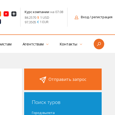
на 07.08
Курс компании
Вход
/ регистрация
$
1 USD
84.2570
€
1 EUR
97.3505
ристам
Агентствам
Контакты
Отправить запрос
Поиск туров
Город вылета