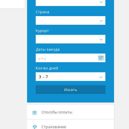
Страна
Курорт
Даты заезда
.. - ..
Кол-во дней
3 - 7
Искать
Способы оплаты
Страхование