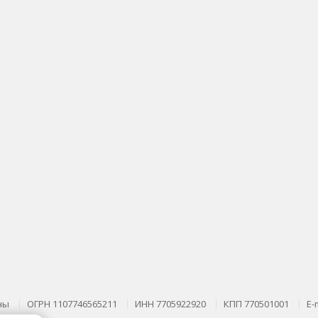
ны
ОГРН 1107746565211
ИНН 7705922920
КПП 770501001
E-