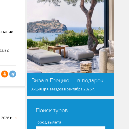
ровании
язи с
Виза в Грецию — в подарок!
Акция для заездов в сентябре 2026 г.
Поиск туров
2026 г.
Город вылета