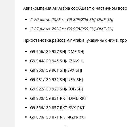
Авиакомпания Air Arabia сообщает о частичном воз
С 20 июня 2026 г.: G9 805/806 SHJ-DME-SHJ
C 27 июня 2026 г.: G9 958/959 SHJ-DME-SHJ
Приостановка рейсов Air Arabia, указанных ниже, про
G9 956/ G9 957 SHJ-DME-SHJ
G9 944/ G9 945 SHJ-KZN-SHJ
G9 960/ G9 961 SHJ-SVX-SHJ
G9 931/ G9 932 SHJ-UFA-SHJ
G9 922/ G9 923 SHJ-KUF-SHJ
G9 830/ G9 831 RKT-DME-RKT
G9 856/ G9 857 RKT-SVX-RKT
G9 870/ G9 871 RKT-KZN-RKT