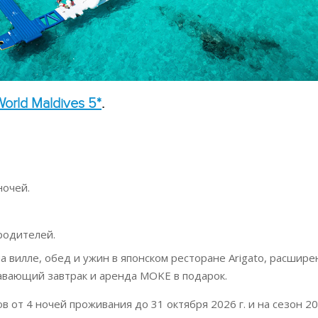
orld Maldives 5*
.
ночей.
 родителей.
на вилле, обед и ужин в японском ресторане Arigato, расшир
лавающий завтрак и аренда MOKE в подарок.
от 4 ночей проживания до 31 октября 2026 г. и на сезон 202