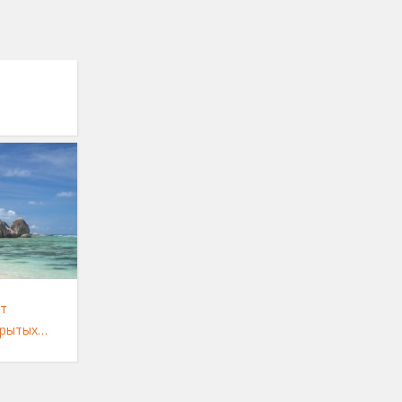
от
крытых