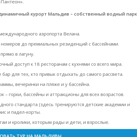
«Пантеон».
и динамичный курорт Мальдив – собственный водный парк
 международного аэропорта Велана.
 номеров до премиальных резиденций с бассейнами.
прямо в лагуну.
точный доступ к 18 ресторанам с кухнями со всего мира.
ve бар для тех, кто привык отдыхать до самого рассвета.
ммы, вечеринки на пляже и у бассейна.
 – горки, бассейны и аттракционы для всех возрастов.
дного стандарта (здесь тренируются детские академии и
ис и падел-корты.
гаи и кролики, которым рады и дети, и взрослые.
ОВАТь ТУР НА МАЛЬДИВЫ