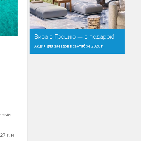
Виза в Грецию — в подарок!
Акция для заездов в сентябре 2026 г.
енный
7 г. и