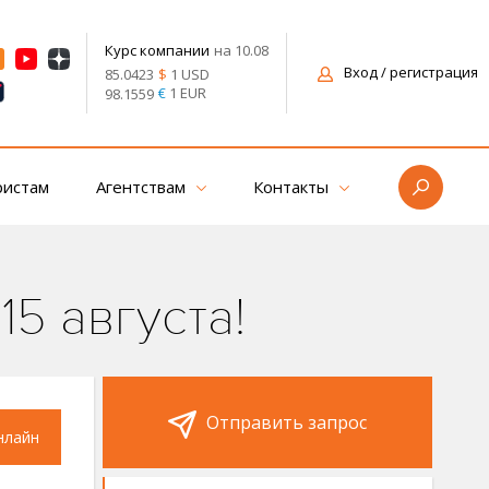
на 10.08
Курс компании
Вход
/ регистрация
$
1 USD
85.0423
€
1 EUR
98.1559
ристам
Агентствам
Контакты
15 августа!
Отправить запрос
нлайн