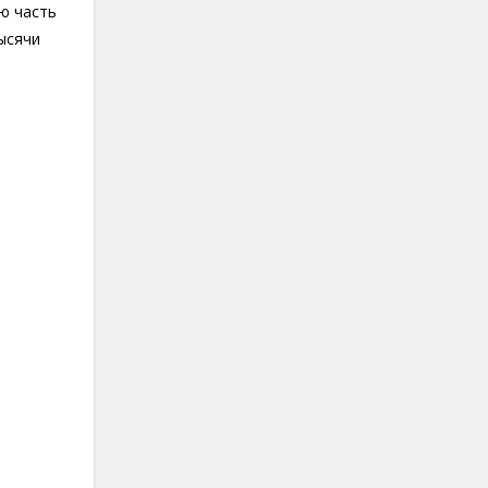
ю часть
ысячи
т