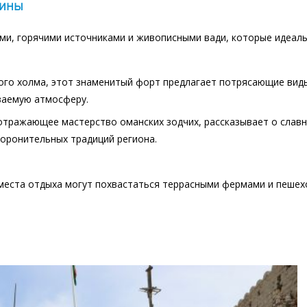
тины
ми, горячими источниками и живописными вади, которые идеал
ого холма, этот знаменитый форт предлагает потрясающие вид
ваемую атмосферу.
 отражающее мастерство оманских зодчих, рассказывает о слав
боронительных традиций региона.
 места отдыха могут похвастаться террасными фермами и пеше