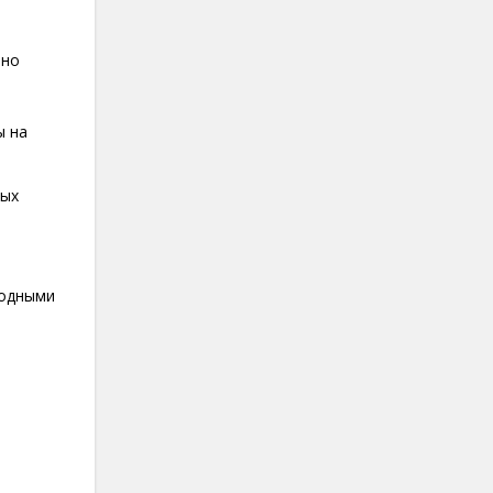
ьно
ы на
ных
ходными