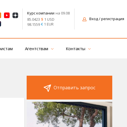
на 09.08
Курс компании
Вход
/ регистрация
$
1 USD
85.0423
€
1 EUR
98.1559
ристам
Агентствам
Контакты
Отправить запрос