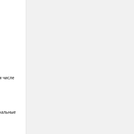
м числе
ральные