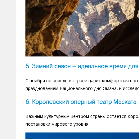
5.
Зимний сезон – идеальное время дл
С ноября по апрель в стране царит комфортная пог
празднованием Национального дня Омана, и исслед
6.
Королевский оперный театр Маската
Важным культурным центром страны остается Корол
постановки мирового уровня.