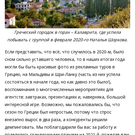
Греческий городок в горах – Калаврита, где успела
побывать с группой в феврале 2020-го Наталья Шоркова.
Если представить, что всё, что случилось в 2020-м, было
сном сильно уставшего человека, то в наших итогах года
могли бы быть красивые фото из рекламных туров в
Грецию, на Мальдивы и Шри-Ланку (часть из них успела
состояться в начале года, но как давно это было!),
воспоминания о многочисленных мероприятиях для
агентств: завтраках, презентациях и, наверняка, большой
интересной игре. Возможно, мы пожаловались бы, что
сезон по Греции был непростым, потому что спрос
внезапно вырос в два раза, а конкуренты решили
демпинговать. Мы поблагодарили бы вас за работу и
поделились грандиозными планами на 2021-й, пожелав вам