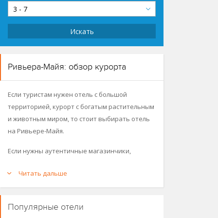
3 - 7
Искать
Ривьера-Майя: обзор курорта
Если туристам нужен отель с большой
территорией, курорт с богатым растительным
и животным миром, то стоит выбирать отель
на Ривьере-Майя.
Если нужны аутентичные магазинчики,
уютные кафе и неспешные прогулки вечером,
Читать дальше
то рекомендуем обратить внимание на
городок Плайя-дель-Кармен. Для
расслабленного отдыха в уединенном месте
Популярные отели
Ривьеры-Майя подойдёт Тулум.