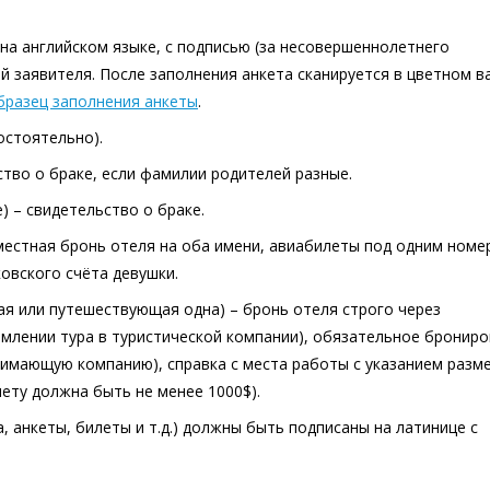
на английском языке, с подписью (за несовершеннолетнего
й заявителя. После заполнения анкета сканируется в цветном в
бразец заполнения анкеты
.
остоятельно).
ство о браке, если фамилии родителей разные.
 – свидетельство о браке.
местная бронь отеля на оба имени, авиабилеты под одним номе
ковского счёта девушки.
ая или путешествующая одна) – бронь отеля строго через
лении тура в туристической компании), обязательное бронир
нимающую компанию), справка с места работы с указанием разм
чету должна быть не менее 1000$).
 анкеты, билеты и т.д.) должны быть подписаны на латинице с