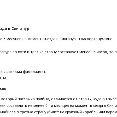
зда в Сингапур
е 6 месяцев на момент въезда в Сингапур, в паспорте должно
.
нгапуре по пути в третью страну составляет менее 96 часов, то в
ьи с разными фамилиями).
SGAC).
сов:
из который пассажир прибыл, отличается от страны, куда он выле
ен составлять не менее 6-ти месяцев на момент въезда в Синга
иабилет в третью страну (билет на круизный корабль или паром