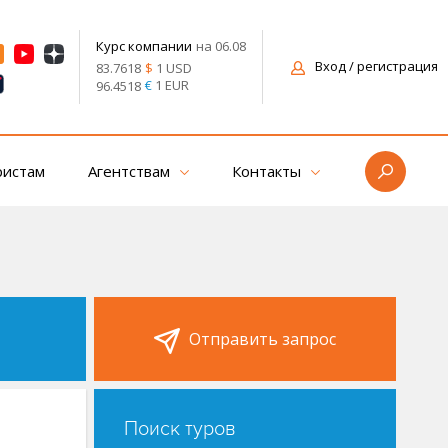
на 06.08
Курс компании
Вход
/ регистрация
$
1 USD
83.7618
€
1 EUR
96.4518
ристам
Агентствам
Контакты
Отправить запрос
Поиск туров