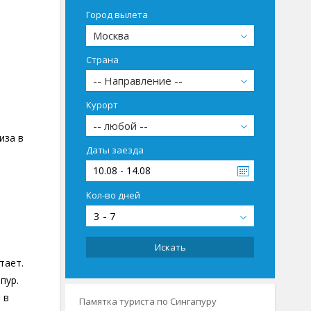
Город вылета
Москва
Страна
-- Направление --
Курорт
-- любой --
иза в
Даты заезда
10.08 - 14.08
Кол-во дней
3 - 7
Искать
тает.
пур.
 в
Памятка туриста по Сингапуру