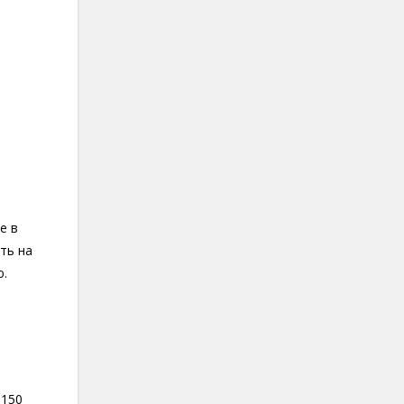
е в
ть на
ю.
 150