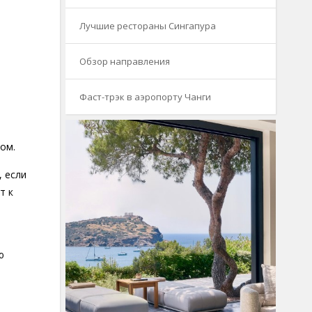
Лучшие рестораны Сингапура
Обзор направления
Фаст-трэк в аэропорту Чанги
й
ом.
, если
т к
ю