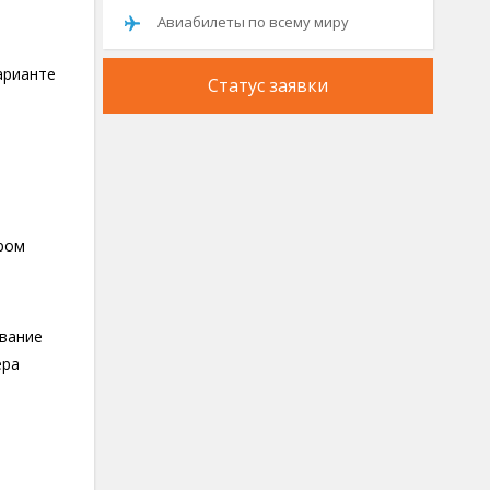
Авиабилеты по всему миру
арианте
Статус заявки
ром
ование
ера