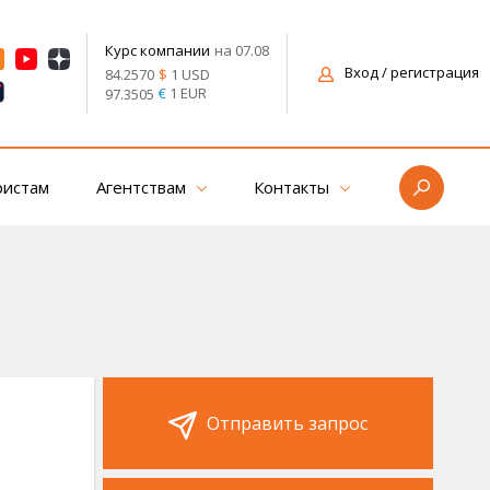
на 07.08
Курс компании
Вход
/ регистрация
$
1 USD
84.2570
€
1 EUR
97.3505
ристам
Агентствам
Контакты
Отправить запрос