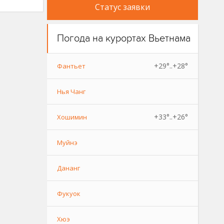
Статус заявки
Погода на курортах Вьетнама
+29°..+28°
Фантьет
Нья Чанг
+33°..+26°
Хошимин
Муйнэ
Дананг
Фукуок
Хюэ