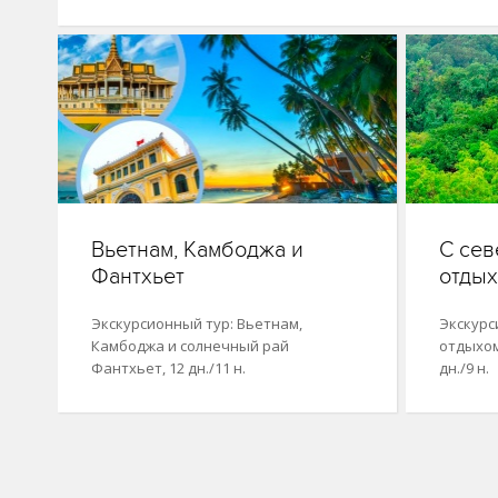
Вьетнам, Камбоджа и
С сев
Фантхьет
отдых
Экскурсионный тур: Вьетнам,
Экскурс
Камбоджа и солнечный рай
отдыхом
Фантхьет, 12 дн./11 н.
дн./9 н.