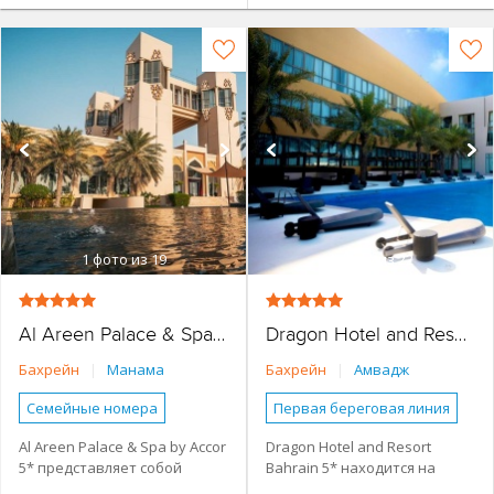
1
фото из 19
1
фото из 22
Al Areen Palace & Spa by Accor
Dragon Hotel and Resort Bahrain
Бахрейн
|
Манама
Бахрейн
|
Амвадж
Семейные номера
Первая береговая линия
Виллы
2 спальни
Наличие туристической
Al Areen Palace & Spa by Accor
Dragon Hotel and Resort
инфраструктуры рядом
5* представляет собой
Bahrain 5* находится на
3 спальни
Бассейн
Основное здание
комплекс площадью более
островах Амвадж на берегу