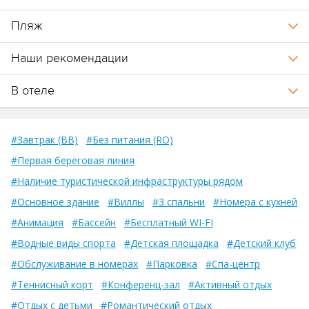
Пляж
Наши рекомендации
В отеле
#Завтрак (BB)
#Без питания (RO)
#Первая береговая линия
#Наличие туристической инфраструктуры рядом
#Основное здание
#Виллы
#3 спальни
#Номера с кухней
#Анимация
#Бассейн
#Бесплатный WI-FI
#Водные виды спорта
#Детская площадка
#Детский клуб
#Обслуживание в номерах
#Парковка
#Спа-центр
#Теннисный корт
#Конференц-зал
#Активный отдых
#Отдых с детьми
#Романтический отдых