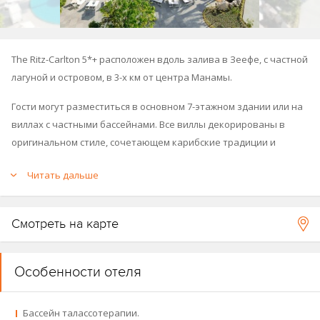
The Ritz-Carlton 5*+ расположен вдоль залива в Зеефе, с частной
лагуной и островом, в 3-х км от центра Манамы.
Гости могут разместиться в основном 7-этажном здании или на
виллах с частными бассейнами. Все виллы декорированы в
оригинальном стиле, сочетающем карибские традиции и
современный азиатский дизайн. Концепция оформления
Читать дальше
базируется на взаимодействии 5 природных элементов:
дерева, земли, металла, воды и воздуха. Виллы расположены на
расстоянии не менее 20 метров друг от друга, так что гости
Смотреть на карте
могут чувствовать себя уединенно и комфортно.
К услугам гостей – тематические рестораны, спа с
Особенности отеля
талассотерапией, теннисные корты и корт для игры в сквош, а
также конференц и бальные залы.
Бассейн талассотерапии.