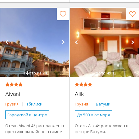
1
фото из 24
1
фото из 12
Aivani
Alik
Грузия
|
Тбилиси
Грузия
|
Батуми
Городской в центре
До 500 м от моря
Небольшой отель
Наличие туристической
Отель Aivani 4* расположен в
Отель Alik 4* расположен в
инфраструктуры рядом
престижном районе в самое
центре Батуми.
Семейные номера
Городской в центре
центреТбилиси, рядом с
Современное шестиэтажное