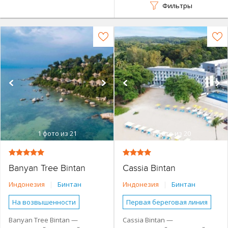
Фильтры
1
фото из 21
1
фото из 20
Banyan Tree Bintan
Cassia Bintan
Индонезия
|
Бинтан
Индонезия
|
Бинтан
На возвышенности
Первая береговая линия
Первая береговая линия
Основное здание
Banyan Tree Bintan —
Cassia Bintan —