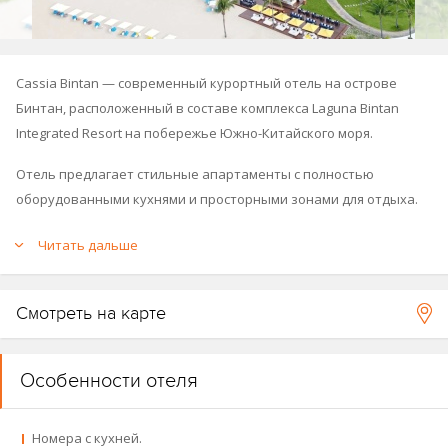
Cassia Bintan — современный курортный отель на острове
Бинтан, расположенный в составе комплекса Laguna Bintan
Integrated Resort на побережье Южно-Китайского моря.
Отель предлагает стильные апартаменты с полностью
оборудованными кухнями и просторными зонами для отдыха.
Гостям доступны пляж, бассейн, водные виды спорта,
Читать дальше
рестораны и инфраструктура всего курортного комплекса,
включая гольф, спа и экскурсии.
Смотреть на карте
В рамках курортного комплекса
Laguna Bintan Integrated
Resort
действует единая инфраструктура с разграничением
Особенности отеля
доступа:
Гости отелей Cassia Bintan и Homm Laguna Bintan могут
Номера с кухней.
пользоваться бассейнами друг друга. Гостям Banyan Tree Bintan