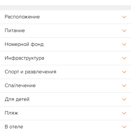
предоставляется доступ к инфраструктуре других отелей
комплекса, при этом доступ на территорию Banyan Tree для
Расположение
гостей других отелей не предусмотрен.
Питание
Завтраки организованы отдельно в каждом отеле. Рестораны
комплекса доступны для посещения на обед и ужин за
Номерной фонд
дополнительную плату.
Инфраструктура
Принадлежит к группе отелей Banyan Tree:
Homm Laguna
Bintan
,
Banyan Tree Bintan
.
Спорт и развлечения
Спа/лечение
Для детей
Пляж
В отеле