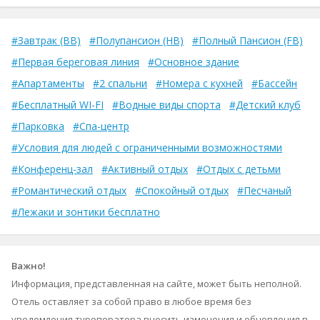
#Завтрак (BB)
#Полупансион (HB)
#Полный Пансион (FB)
#Первая береговая линия
#Основное здание
#Апартаменты
#2 спальни
#Номера с кухней
#Бассейн
#Бесплатный WI-FI
#Водные виды спорта
#Детский клуб
#Парковка
#Спа-центр
#Условия для людей с ограниченными возможностями
#Конференц-зал
#Активный отдых
#Отдых с детьми
#Романтический отдых
#Спокойный отдых
#Песчаный
#Лежаки и зонтики бесплатно
Важно!
Информация, представленная на сайте, может быть неполной.
Отель оставляет за собой право в любое время без
уведомления туроператора вносить изменения и обновления в