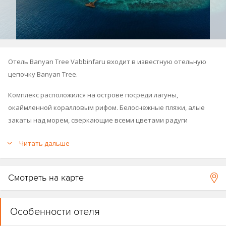
Отель Banyan Tree Vabbinfaru входит в известную отельную
цепочку Banyan Tree.
Комплекс расположился на острове посреди лагуны,
окаймленной коралловым рифом. Белоснежные пляжи, алые
закаты над морем, сверкающие всеми цветами радуги
коралловые сады. Гости отеля также могут посещать соседний
Читать дальше
курорт
Dhawa Ihuru
: между отелями осуществляется
бесплатный трансфер на катере (время в пути - 5 минут).
Смотреть на карте
Отель открылся в 1995 году.
Схема курорта
.
Схема аэропорта, зал прилёта
.
Особенности отеля
Отель принадлежит к группе отелей Banyan Tree (
Dhawa