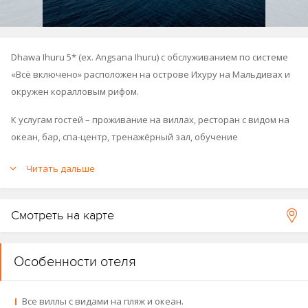
Dhawa Ihuru 5* (ex. Angsana Ihuru) с обслуживанием по системе
«Всё включено» расположен на острове Ихуру на Мальдивах и
окружен коралловым рифом.
К услугам гостей – проживание на виллах, ресторан с видом на
океан, бар, спа-центр, тренажёрный зал, обучение
кулинарному искусству мальдивской кухни и морская
Читать дальше
лаборатория.
Гости Dhawa Ihuru Maldives имеют доступ к инфраструктуре
Смотреть на карте
(спа-салон, бар, снорклинг)
Banyan Tree Vabbinfaru Maldives
и
также получают скидку 20% на еду во всех ресторанах Banyan
Tree (за исключением бара Naiboli).
Особенности отеля
Бесплатный трансфер курсирует между двумя островами по
расписанию в течение дня.
Все виллы с видами на пляж и океан.