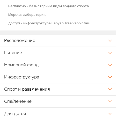
Карта отеля
.
Бесплатно – безмоторные виды водного спорта.
Встреча в аэропорту, схема.
Морская лаборатория.
Доступ к инфраструктуре Banyan Tree Vabbinfaru.
Отель принадлежит к группе отелей Banyan Tree (
Angsana
Velavaru
,
Banyan Tree Vabbinfaru
).
Расположение
Питание
Номерной фонд
Инфраструктура
Спорт и развлечения
Спа/лечение
Для детей