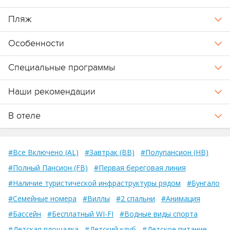
При размещении от 7 ночей сумма будет равна 5-дневному
Пляж
депозиту, при превышении этого бюджета команда отеля
сообщит о необходимости пополнения.
Особенности
Карта комплекса Crossroads Maldives
.
Специальные программы
Остров развлечений
The Marina@Crossroads
.
Наши рекомендации
В отеле
#Все Включено (AL)
#Завтрак (BB)
#Полупансион (HB)
#Полный Пансион (FB)
#Первая береговая линия
#Наличие туристической инфраструктуры рядом
#Бунгало
#Семейные номера
#Виллы
#2 спальни
#Анимация
#Бассейн
#Бесплатный WI-FI
#Водные виды спорта
#Детская площадка
#Детский клуб
#Детское питание