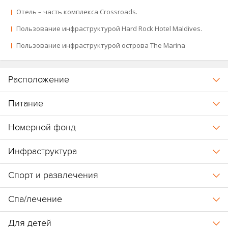
Отель – часть комплекса Crossroads.
Карта отеля
.
Пользование инфраструктурой Hard Rock Hotel Maldives.
Сообщение от 01.04.2026:
летняя программа
SaiiKids Summer
Пользование инфраструктурой острова The Marina
Camp
с новыми активностями для детей, доступная бесплатно
при проживании от 3 ночей в период с 01.07 по 15.09.2026. Юных
гостей ждут развлечения без гаджетов, новые знакомства,
Расположение
командные игры и активный отдых под тропическим солнцем.
Программа включает тематические занятия, разделённые на
Питание
три направления с недельным расписанием. По завершении
программы дети получают памятный сертификат.
Номерной фонд
Важно:
по прибытии гости отеля должны внести депозит для
Инфраструктура
гарантии оплаты доп.услуг. Сумма зависит от плана питания и
продолжительности:
Спорт и развлечения
BB –
200
$ номер/ночь (до 5 ночей);
Спа/лечение
HB, FB, ALL – 100$ номер/ночь (до 5 ночей).
Для детей