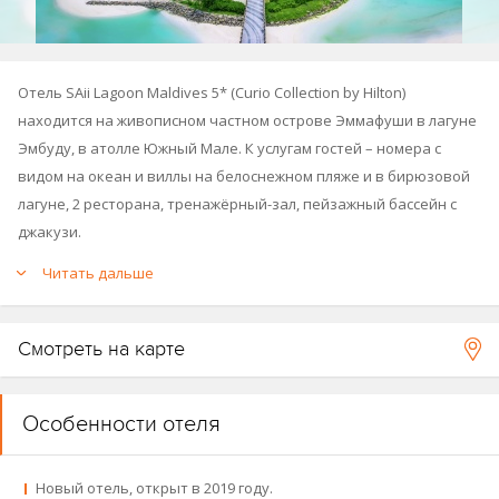
Отель SAii Lagoon Maldives 5* (Curio Collection by Hilton)
находится на живописном частном острове Эммафуши в лагуне
Эмбуду, в атолле Южный Мале. К услугам гостей – номера с
видом на океан и виллы на белоснежном пляже и в бирюзовой
лагуне, 2 ресторана, тренажёрный-зал, пейзажный бассейн с
джакузи.
Читать дальше
Отель открылся в 2019 году.
SAii Lagoon Maldives – часть уникального комплекса
Crossroads
,
Смотреть на карте
на данный момент состоящего из 3 островов: двух курортов и
рекреационного острова
The Marina Crossroads
.
Особенности отеля
Гости отеля могут пользоваться инфраструкторой отеля
Hard
Rock Maldives
на соседнем острове (можно дойти пешком по
мостику).
Новый отель, открыт в 2019 году.