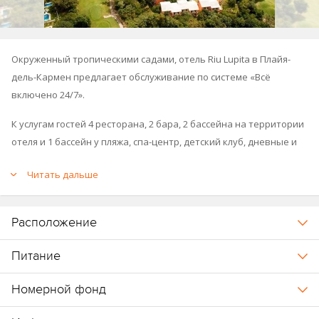
Окруженный тропическими садами, отель Riu Lupita в Плайя-
дель-Кармен предлагает обслуживание
по системе «Всё
включено 24/7».
К услугам гостей 4 ресторана, 2 бара, 2 бассейна на территории
отеля и 1 бассейн у пляжа, спа-центр, детский клуб, дневные и
вечерние развлекательные программы для взрослых и детей.
Читать дальше
На пляж ходит бесплатный автобус.
Входит в группу отелей Riu Hotels & Resorts (
Riu Tequila
,
Riu
Расположение
Yucatan
,
Riu Palace Riviera Maya
,
Riu Playacar
,
Riu Palace Mexico
).
Питание
Номерной фонд