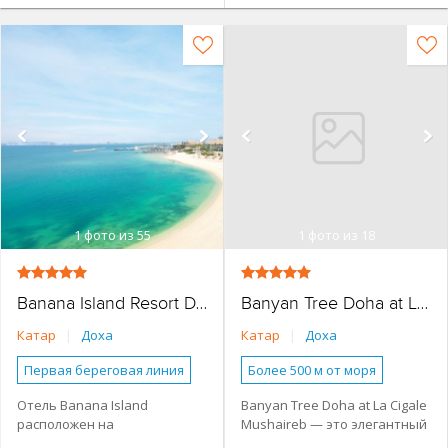
1
фото из 55
1
фото из 18
Banana Island Resort Doha By Anantara
Banyan Tree Doha at La Cigale Mushaireb
Катар
|
Доха
Катар
|
Доха
Первая береговая линия
Более 500 м от моря
Бунгало
Виллы
Наличие туристической
Отель Banana Island
Banyan Tree Doha at La Cigale
инфраструктуры рядом
расположен на
Mushaireb — это элегантный
2 спальни
3 спальни
Основное здание
эксклюзивном острове
пятизвёздочный отель,