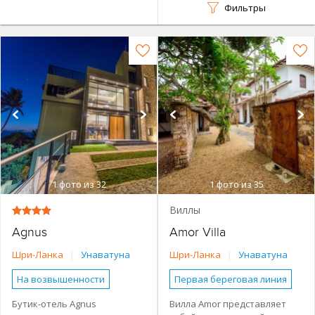
Фильтры
1
фото из 32
1
фото из 35
Виллы
Agnus
Amor Villa
Шри-Ланка
|
Унаватуна
Шри-Ланка
|
Унаватуна
На возвышенности
Первая береговая линия
Более 500 м от моря
До 100 м от моря
Бутик-отель Agnus
Вилла Amor представляет