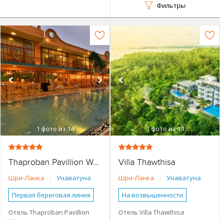
Фильтры
1
фото из 14
1
фото из 39
Villa Thawthisa
Thaproban Pavillion Waves
Шри-Ланка
|
Унаватуна
Шри-Ланка
|
Унаватуна
Первая береговая линия
На возвышенности
Основное здание
Более 500 м от моря
Отель Thaproban Pavillion
Отель Villa Thawthisa