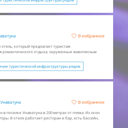
е туристической инфраструктуры рядом
енным плиткой. На территории работает ресторан.
вное здание
Бесплатный WI-FI
Детское питание
Условия для людей с ограниченными возможностями
н (HB)
Полный Пансион (FB)
В избранное
аватуна
счаный
й отель, который предлагает туристам
я романтического отдыха, окруженные живописным
ь магазины и ресторанчики.
стоит из основного корпуса и комплекса шале.
ичие туристической инфраструктуры рядом
ало
Семейные номера
Номера с кухней
FI
Водные виды спорта
Парковка
Размещение с животными
В избранное
Унаватуна
Полупансион (HB)
Активный отдых
антический отдых
Спокойный отдых
н в поселке Унаватуна в 200 метрах от пляжа. Из окон
оры. В отеле работает ресторан и бар, есть бассейн,