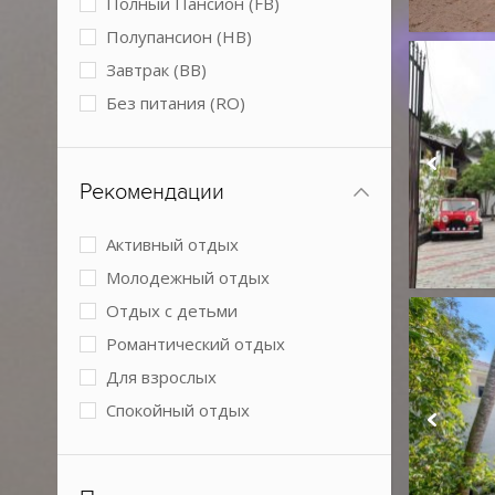
Полный Пансион (FB)
Спа-центр
Полупансион (HB)
Условия для людей с
Завтрак (BB)
ограниченными возможностями
Без питания (RO)
Конференц-зал
Рекомендации
Активный отдых
Молодежный отдых
Отдых с детьми
Романтический отдых
Для взрослых
Спокойный отдых