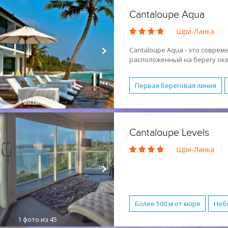
Cantaloupe Aqua
Шри-Ланка
|
Cantaloupe Aqua - это совре
расположенный на берегу оке
на машине
Первая береговая линия
1
фото из 36
Спа-центр
Романтическ
Лежаки и зонтики бесплат
Cantaloupe Levels
Шри-Ланка
|
Более 500 м от моря
Неб
1
фото из 45
Бесплатный WI-FI
Завтра