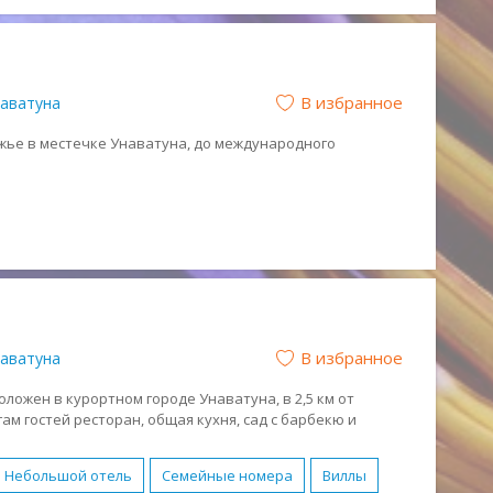
Номера с кухней
Бассейн
Бесплатный WI-FI
Парковка
Размещение с животными
отдых
Молодежный отдых
В избранное
аватуна
Спокойный отдых
Песчаный
жье в местечке Унаватуна, до международного
В избранное
аватуна
положен в курортном городе Унаватуна, в 2,5 км от
гам гостей ресторан, общая кухня, сад с барбекю и
коном или террасой.
Небольшой отель
Семейные номера
Виллы