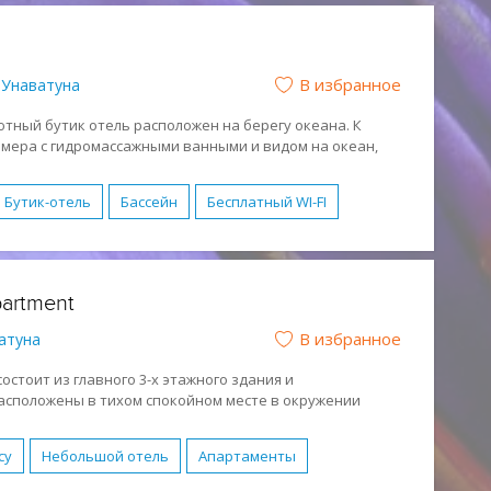
В избранное
Унаватуна
ютный бутик отель расположен на берегу океана. К
омера с гидромассажными ванными и видом на океан,
бар, спа-салон и частный пляж.
Бутик-отель
Бассейн
Бесплатный WI-FI
служивание в номерах
Парковка
Спа-центр
н (HB)
Полный Пансион (FB)
Активный отдых
partment
Спокойный отдых
Песчаный
В избранное
атуна
но
 состоит из главного 3-х этажного здания и
асположены в тихом спокойном месте в окружении
 есть открытый бассейн.
су
Небольшой отель
Апартаменты