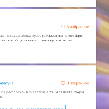
е виды спорта
Обслуживание в номерах
 отдых
Романтический отдых
Спокойный отдых
нтики бесплатно
В избранное
а
ложен в самом сердце курорта Унаватуна на юге Шри-
становки общественного транспорта, в пешей
тораны.
В избранное
аватуна
una расположен в Унаватуне в 200 м от пляжа. Радом
ны.
сов, расположенных на небольшой закрытой
вное здание и двухэтажное здание анекс соединены