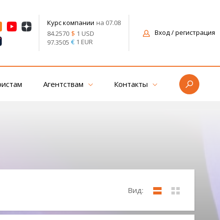
на 07.08
Курс компании
Вход
/ регистрация
$
1 USD
84.2570
€
1 EUR
97.3505
ристам
Агентствам
Контакты
Вид: