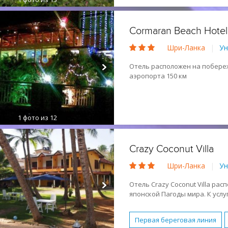
2 спальни
3 спальни
Обслуживание в номерах
Cormaran Beach Hotel
Завтрак (BB)
Активный 
Шри-Ланка
|
Ун
Романтический отдых
Отель расположен на побере
аэропорта 150 км
1
фото из 12
Crazy Coconut Villa
Шри-Ланка
|
Ун
Отель Crazy Coconut Villa рас
японской Пагоды мира. К услу
номера с меблированным бал
Отель построен в 2015 году.
Первая береговая линия