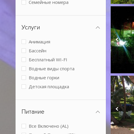
Семейные номера
Виллы
2 спальни
Услуги
3 спальни
Номера с кухней
Анимация
Boutique
Бассейн
Бесплатный WI-FI
Водные виды спорта
Водные горки
Детская площадка
Детский клуб
Детское питание
Питание
Обслуживание в номерах
Парковка
Все Включено (AL)
Размещение с животными