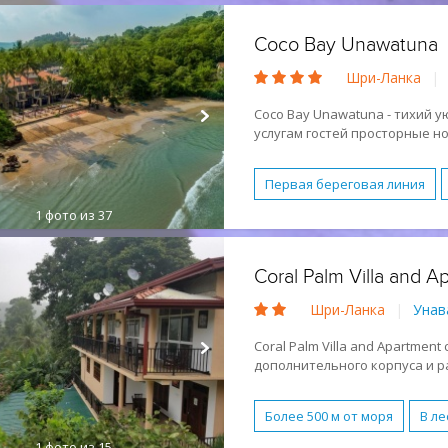
Песчаный
Coco Bay Unawatuna
Шри-Ланка
|
Coco Bay Unawatuna - тихий у
услугам гостей просторные н
открытый бассейн, ресторан, 
Первая береговая линия
1
фото из 37
Водные виды спорта
Об
Завтрак (BB)
Полупансио
Coral Palm Villa and A
Романтический отдых
Шри-Ланка
|
Унав
Лежаки и зонтики бесплат
Coral Palm Villa and Apartment
дополнительного корпуса и р
зелени. На территории отеля
Более 500 м от моря
В ле
1
фото из 15