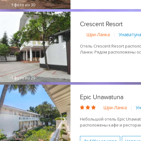
1
фото из 30
Бесплатный WI-FI
Водны
Парковка
Молодежный
Crescent Resort
Песчаный
Лежаки и зо
Шри-Ланка
|
Унаватун
Отель Crescent Resort распо
Ланки. Рядом расположены о
доступности - магазины и рес
1
фото из 29
Epic Unawatuna
Шри-Ланка
|
Ун
Небольшой отель Epic Unawat
расположены кафе и рестора
Отель состоит из двух корпу
территории. Трехэтажное гла