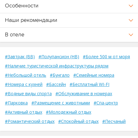
Особенности
Наши рекомендации
В отеле
#Завтрак (BB)
#Полупансион (HB)
#Более 500 м от моря
#Наличие туристической инфраструктуры рядом
#Небольшой отель
#Бунгало
#Семейные номера
#Номера с кухней
#Бассейн
#Бесплатный WI-FI
#Водные виды спорта
#Обслуживание в номерах
#Парковка
#Размещение с животными
#Спа-центр
#Активный отдых
#Молодежный отдых
#Романтический отдых
#Спокойный отдых
#Песчаный