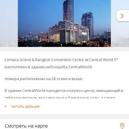
Centara Grand & Bangkok Convention Centre at Central World 5*
расположен в здании небоскреба CentralWorld.
Номера расположены на 28 этаже и выше.
В здании CentralWorld находится конгресс-центр, вмещающий в
себя концертные, выставочные и банкетные залы, а также
около 500 магазинов.
Читать дальше
Также к услугам гостей открытый бассейн, 2 теннисных корта,
тренажёрный зал, 9 баров и ресторанов, самый известный
Смотреть на карте