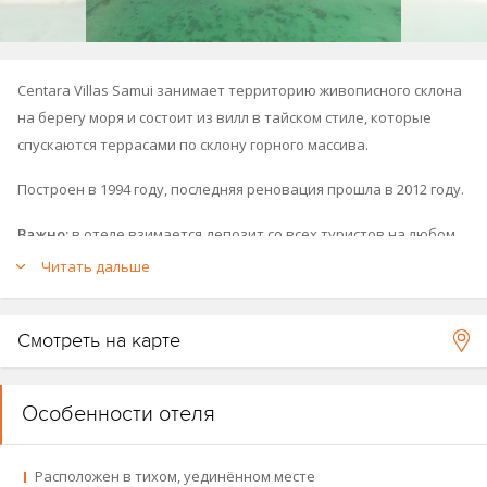
Centara Villas Samui занимает территорию живописного склона
на берегу моря и состоит из вилл в тайском стиле, которые
спускаются террасами по склону горного массива.
Построен в 1994 году, последняя реновация прошла в 2012 году.
Важно:
в отеле взимается депозит со всех туристов на любом
типе питания в размере 1500 бат в сутки за номер. Депозит
Читать дальше
отели принимают только в батах, возврат неиспользованных
средств также производится в батах.
Смотреть на карте
Обращаем Ваше внимание, что отели могут менять
требования к депозиту без предварительного уведомления.
Особенности отеля
Принадлежит к сети отелей Centara:
Centara Grand & Bangkok
Convention Centre at CentralWorld
,
Centara Grand Beach Resort &
Villas Krabi
,
Centara Grand Beach Resort Phuket
,
Centara Grand at
Расположен в тихом, уединённом месте