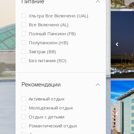
Питание
Мини-клуб
Обслуживание в номерах
Ультра Все Включено (UAL)
Парковка
Все Включено (AL)
Подогреваемый бассейн
Полный Пансион (FB)
Размещение с животными
Полупансион (HB)
Спа-центр
Завтрак (BB)
Теннисный корт
Без питания (RO)
Условия для людей с
ограниченными возможностями
Конференц-зал
Рекомендации
Активный отдых
Молодежный отдых
Отдых с детьми
Романтический отдых