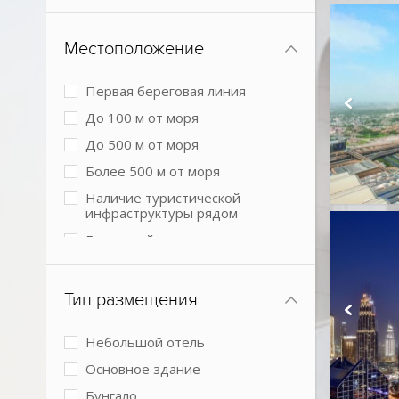
Местоположение
Первая береговая линия
До 100 м от моря
До 500 м от моря
Более 500 м от моря
Наличие туристической
инфраструктуры рядом
Городской в центре
Городской более 3 км от центра
города
Тип размещения
В пустыне
Небольшой отель
Основное здание
Бунгало