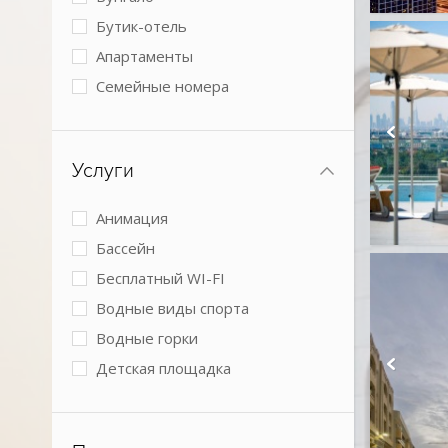
Бутик-отель
Апартаменты
Семейные номера
Виллы
2 спальни
Услуги
3 спальни
4+ спальни
Анимация
Номера с кухней
Бассейн
Boutique
Бесплатный WI-FI
Коттеджи
Водные виды спорта
Водные горки
Детская площадка
Детский клуб
Детское питание