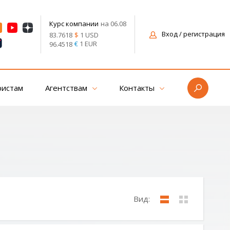
на 06.08
Курс компании
Вход
/ регистрация
$
1 USD
83.7618
€
1 EUR
96.4518
ристам
Агентствам
Контакты
Вид: