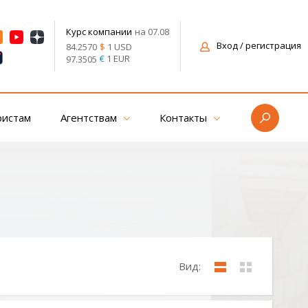
на 07.08
Курс компании
Вход
/ регистрация
$
1 USD
84.2570
€
1 EUR
97.3505
ристам
Агентствам
Контакты
Вид: