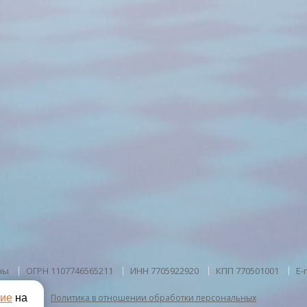
предварительного уведомлени
Важная информация от 15.06
Молодежный отдых
Отд
работает с ограниченным ко
Спокойный отдых
Бизн
инфраструктуры. По мере рос
поэтапно расширять перечень
Лежаки и зонтики бесплат
Отель оставляет за собой пр
объектов инфраструктуры в 
необходимости.
Актуальный г
ны
ОГРН 1107746565211
ИНН 7705922920
КПП 770501001
E-
сие
на
Политика в отношении обработки персональных