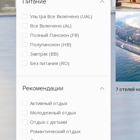
Питание
Мини-клуб
Обслуживание в номерах
Ультра Все Включено (UAL)
Парковка
Все Включено (AL)
Подогреваемый бассейн
Полный Пансион (FB)
Размещение с животными
Полупансион (HB)
Спа-центр
Завтрак (BB)
Теннисный корт
Без питания (RO)
Условия для людей с
ограниченными возможностями
Конференц-зал
Рекомендации
7 отелей н
Активный отдых
Молодежный отдых
Отдых с детьми
Романтический отдых