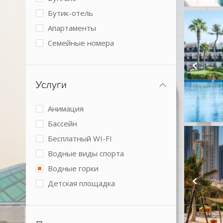
Бутик-отель
Апартаменты
Семейные номера
Виллы
2 спальни
Услуги
3 спальни
4+ спальни
Анимация
Номера с кухней
Бассейн
Boutique
Бесплатный WI-FI
Коттеджи
Водные виды спорта
Водные горки
Детская площадка
Детский клуб
Детское питание