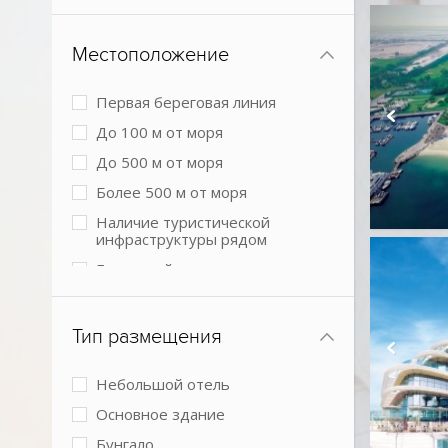
Местоположение
Первая береговая линия
До 100 м от моря
До 500 м от моря
Более 500 м от моря
Наличие туристической
инфраструктуры рядом
Городской в центре
Городской более 3 км от центра
города
Тип размещения
В пустыне
Небольшой отель
Основное здание
Бунгало