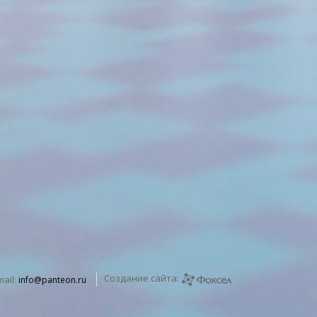
я.
.2026:
в связи с текущей загрузкой отель временно
ых с детьми
Романтический отдых
личеством ресторанов, баров и объектов
ес-отель
Песчаный
та спроса и увеличения числа гостей курорт планирует
 доступных услуг и заведений.
но
аво корректировать график работы и доступность
зависимости от операционной
рафик работы объектов курорта.
Создание сайта:
mail:
info@panteon.ru