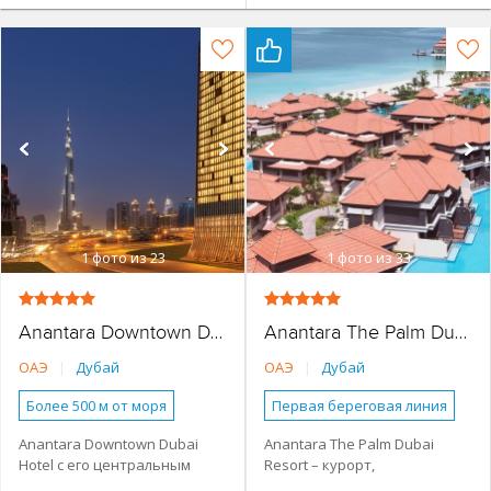
1
фото из 23
1
фото из 33
Anantara Downtown Dubai Hotel
Anantara The Palm Dubai Resort
ОАЭ
|
Дубай
ОАЭ
|
Дубай
Более 500 м от моря
Первая береговая линия
Наличие туристической
Наличие туристической
Anantara Downtown Dubai
Anantara The Palm Dubai
инфраструктуры рядом
инфраструктуры рядом
Hotel с его центральным
Resort – курорт,
Городской в центре
Апартаменты
расположением позволит
расположенный на