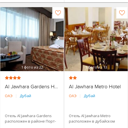
1
фото из 22
1
фото из 13
Al Jawhara Metro Hotel
Al Jawhara Gardens Hotel
ОАЭ
|
Дубай
ОАЭ
|
Дубай
Отель Al Jawhara Gardens
Отель Al Jawhara Metro
расположен в районе Порт-
расположен в дубайском
Сааед, совсем рядом с
районе Дейра. Станция