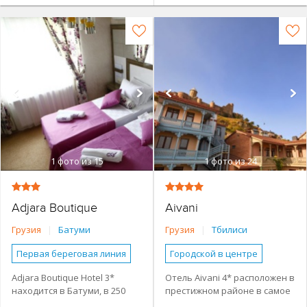
1
фото из 15
1
фото из 24
Adjara Boutique
Aivani
Грузия
|
Батуми
Грузия
|
Тбилиси
Первая береговая линия
Городской в центре
Наличие туристической
Небольшой отель
Adjara Boutique Hotel 3*
Отель Aivani 4* расположен в
инфраструктуры рядом
находится в Батуми, в 250
престижном районе в самое
Семейные номера
Небольшой отель
метрах от озера Нури. К
центреТбилиси, рядом с